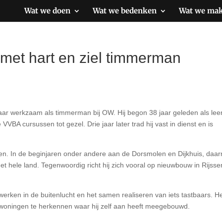
Wat we doen
Wat we bedenken
Wat we ma
r met hart en ziel timmerman
jaar werkzaam als timmerman bij OW. Hij begon 38 jaar geleden als leer
VBA cursussen tot gezel. Drie jaar later trad hij vast in dienst en is
cten. In de beginjaren onder andere aan de Dorsmolen en Dijkhuis, daa
het hele land. Tegenwoordig richt hij zich vooral op nieuwbouw in Rijss
 werken in de buitenlucht en het samen realiseren van iets tastbaars. H
 woningen te herkennen waar hij zelf aan heeft meegebouwd.