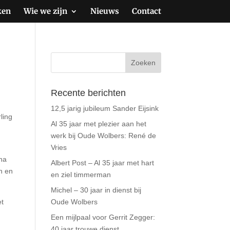
ken
Wie we zijn
Nieuws
Contact
Recente berichten
12,5 jarig jubileum Sander Eijsink
ling
Al 35 jaar met plezier aan het
werk bij Oude Wolbers: René de
Vries
rna
Albert Post – Al 35 jaar met hart
en en
en ziel timmerman
Michel – 30 jaar in dienst bij
et
Oude Wolbers
Een mijlpaal voor Gerrit Zegger:
40 jaar trouwe dienst