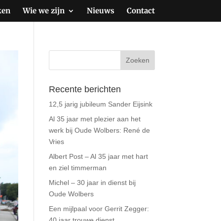
ken
Wie we zijn
Nieuws
Contact
Recente berichten
12,5 jarig jubileum Sander Eijsink
Al 35 jaar met plezier aan het
werk bij Oude Wolbers: René de
Vries
Albert Post – Al 35 jaar met hart
en ziel timmerman
Michel – 30 jaar in dienst bij
Oude Wolbers
Een mijlpaal voor Gerrit Zegger:
40 jaar trouwe dienst