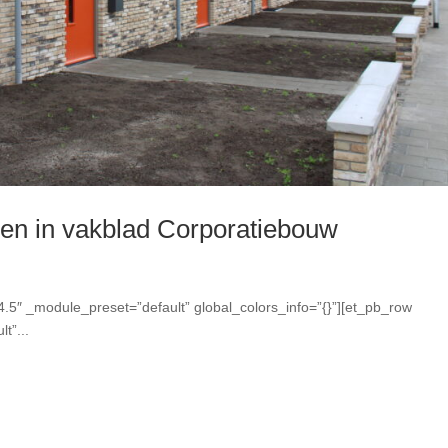
gen in vakblad Corporatiebouw
14.5″ _module_preset=”default” global_colors_info=”{}”][et_pb_row
t”...