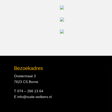
Bezoekadres
Oostermaat 3
7623 CS Borne
T 074 – 266 13 64
E
info@oude-wolbers.nl