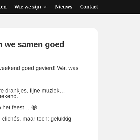
ken
Wie we zijn
Nieuws
Contact
en we samen goed
 weekend goed gevierd! Wat was
re drankjes, fijne muziek…
weekend.
n het feest… 🤩
clichés, maar toch: gelukkig