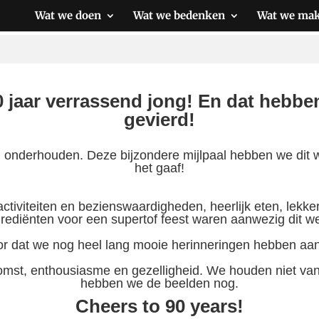
Wat we doen
Wat we bedenken
Wat we ma
 jaar verrassend jong! En dat hebb
gevierd!
n onderhouden. Deze bijzondere mijlpaal hebben we dit
het gaaf!
ctiviteiten en bezienswaardigheden, heerlijk eten, lekke
grediënten voor een supertof feest waren aanwezig dit 
or dat we nog heel lang mooie herinneringen hebben aa
st, enthousiasme en gezelligheid. We houden niet van 
hebben we de beelden nog.
Cheers to 90 years!